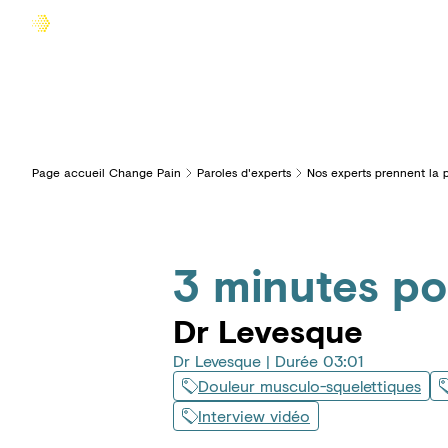
Accueil
Comprendre la douleur
Agir sur la douleur
Page accueil Change Pain
Paroles d'experts
Nos experts prennent la 
3 minutes po
Dr Levesque
Dr Levesque | Durée 03:01
Douleur musculo-squelettiques
Interview vidéo