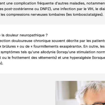
nt une complication fréquente d'autres maladies, notamment l
es post-zostérienne ou DNPZ
), une infection par le VIH, le dia
u les compressions nerveuses lombaires (
les lombosciatalgies
).
 la douleur neuropathique ?
ection douloureuse chronique souvent décrite par les patien
« brûlures » ou de « fourmillements exaspérants». En outre, les
symptômes tels qu'une allodynie (lorsqu'une stimulation no
ou le frottement des vêtements) et une hyperalgésie (lorsque
).