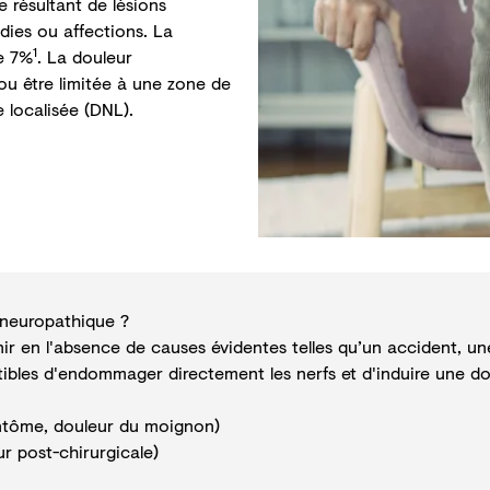
e
résultant de lésions
dies ou affections. La
1
e 7%
. La douleur
u être limitée à une zone de
 localisée
(DNL).
 neuropathique ?
r en l'absence de causes évidentes telles qu’un accident, une
ptibles d'endommager directement les nerfs et d'induire une 
ntôme, douleur du moignon)
ur post-chirurgicale
)