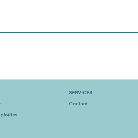
SERVICES
r
Contact
pioïdes