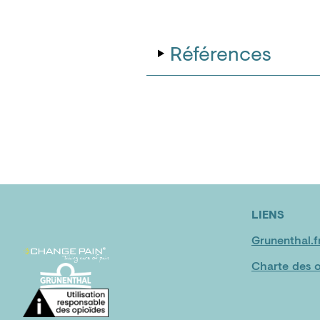
Références
LIENS
Grunenthal.f
Charte des o