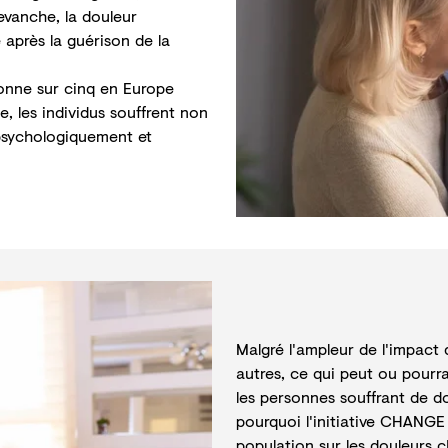
evanche, l
a douleur
 après la guérison de la
sonne sur cinq en Europe
, les individus souffrent non
psychologiquement
et
Malgré l'ampleur de l'impact d
autres, ce qui peut ou pourrai
les personnes souffrant de do
pourquoi l'initiative CHANGE
population
sur les douleurs c