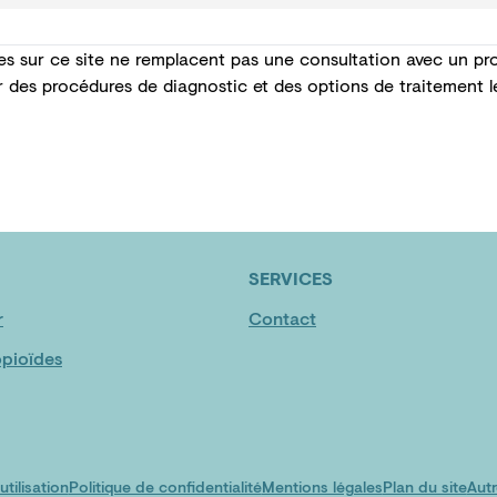
es sur ce site ne remplacent pas une consultation avec un pro
r des procédures de diagnostic et des options de traitement 
SERVICES
r
Contact
pioïdes
tilisation
Politique de confidentialité
Mentions légales
Plan du site
Autr