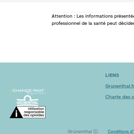
Attention : Les informations présenté
professionnel de la santé peut décide
LIENS
Grunenthal.f
Charte des o
Grünenthal Ⓒ
Conditions d’u