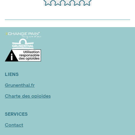
LIENS
Grunenthal.fr
Charte des opioïdes
SERVICES
Contact