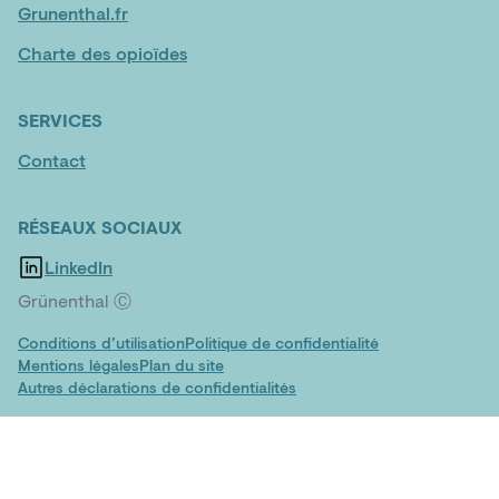
Grunenthal.fr
Charte des opioïdes
SERVICES
Contact
RÉSEAUX SOCIAUX
LinkedIn
Grünenthal Ⓒ
Conditions d’utilisation
Politique de confidentialité
Mentions légales
Plan du site
Autres déclarations de confidentialités