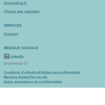
Grunenthal.fr
Charte des opioïdes
SERVICES
Contact
RÉSEAUX SOCIAUX
LinkedIn
Grünenthal Ⓒ
Conditions d’utilisation
Politique de confidentialité
Mentions légales
Plan du site
Autres déclarations de confidentialités