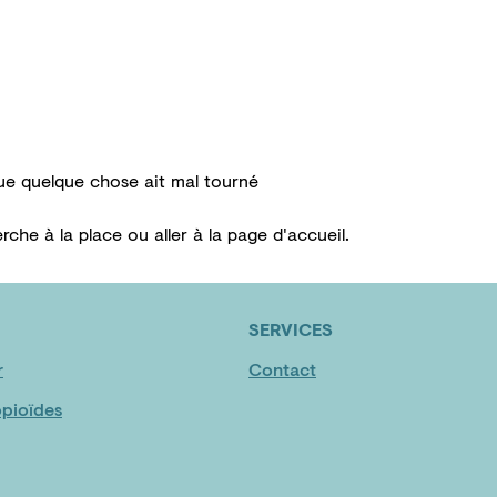
Témoignages
ue quelque chose ait mal tourné
erche
à la place ou aller à la
page d'accueil
.
SERVICES
r
Contact
pioïdes