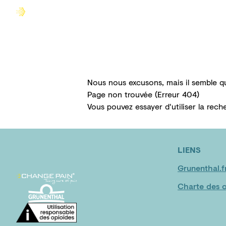
Accueil
Comprendre la douleur
Agir sur la douleur
Nous nous excusons, mais il semble q
Page non trouvée (Erreur 404)
Vous pouvez essayer d'utiliser la
rech
LIENS
Grunenthal.f
Charte des o