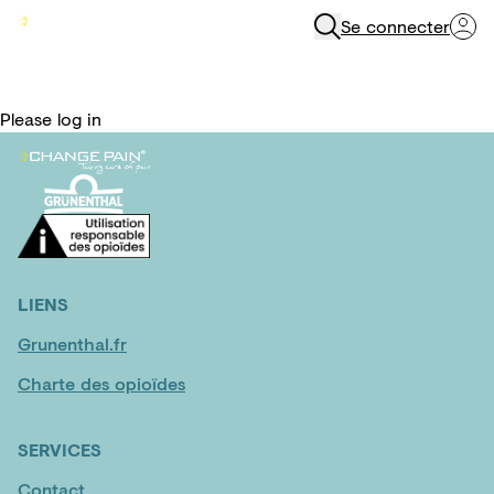
Se connecter
Menu
Please log in
LIENS
Grunenthal.fr
Charte des opioïdes
SERVICES
Contact