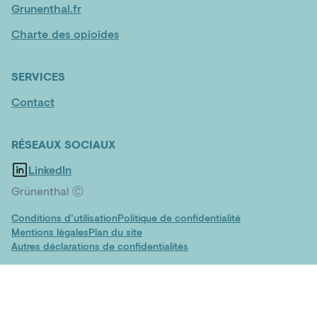
Grunenthal.fr
Charte des opioïdes
SERVICES
Contact
RÉSEAUX SOCIAUX
LinkedIn
Grünenthal Ⓒ
Conditions d’utilisation
Politique de confidentialité
Mentions légales
Plan du site
Autres déclarations de confidentialités