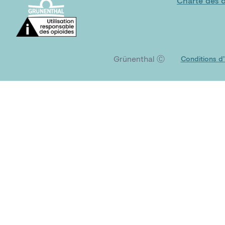
Charte des o
Grünenthal Ⓒ
Conditions d’u