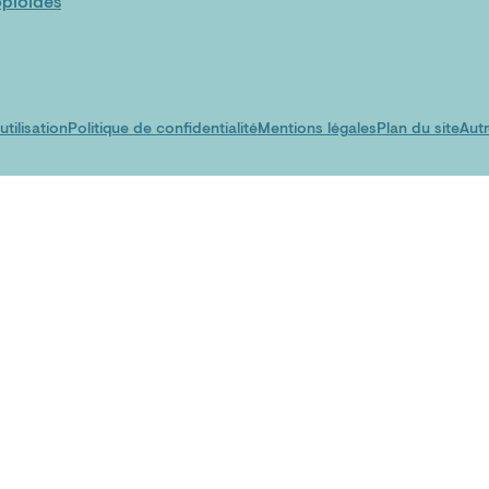
pioïdes
tilisation
Politique de confidentialité
Mentions légales
Plan du site
Autr