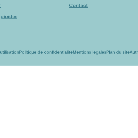
r
Contact
pioïdes
tilisation
Politique de confidentialité
Mentions légales
Plan du site
Autr