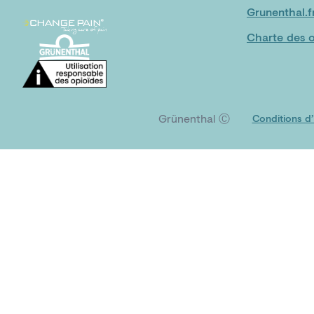
Grunenthal.f
Charte des o
Grünenthal Ⓒ
Conditions d’u