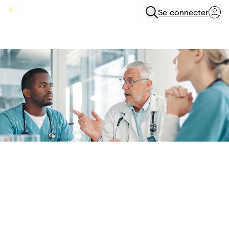
Se connecter
Menu
Paroles d’experts
Découvrez la série de vidéos sur
la prise en charge des patients
douloureux chronique du Dr Kern