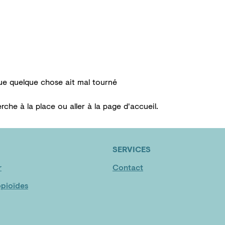
Témoignages
ue quelque chose ait mal tourné
erche
à la place ou aller à la
page d'accueil
.
SERVICES
r
Contact
pioïdes