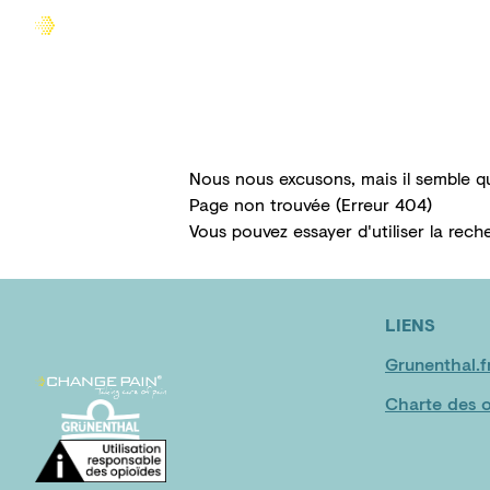
Accueil
Comprendre la douleur
Agir sur la douleur
Nous nous excusons, mais il semble q
Page non trouvée (Erreur 404)
Vous pouvez essayer d'utiliser la
rech
LIENS
Grunenthal.f
Charte des o